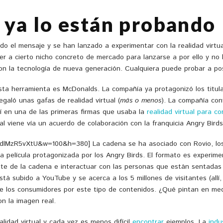
 ya lo están probando
 el mensaje y se han lanzado a experimentar con la realidad virtu
cer a cierto nicho concreto de mercado para lanzarse a por ello y 
n la tecnología de nueva generación. Cualquiera puede probar a pos
a herramienta es McDonalds. La compañía ya protagonizó los titulare
galó unas gafas de realidad virtual (
más o menos
). La compañía con
así en una de las primeras firmas que usaba la
realidad virtual para c
ual viene vía un acuerdo de colaboración con la franquicia Angry Bir
lMzR5vXtU&w=100&h=380] La cadena se ha asociado con Rovio, los cr
ma película protagonizada por los Angry Birds. El formato es experime
te de la cadena e interactuar con las personas que están sentadas 
está subido a YouTube y se acerca a los 5 millones de visitantes (allí
e los consumidores por este tipo de contenidos. ¿Qué pintan en medi
n la imagen real.
idad virtual y cada vez es menos difícil
encontrar
ejemplos. La
indu