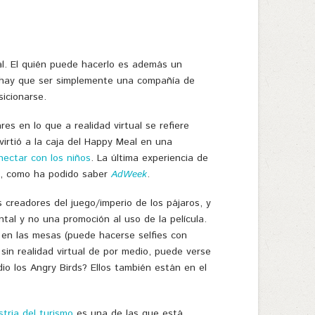
al. El quién puede hacerlo es además un
no hay que ser simplemente una compañía de
icionarse.
s en lo que a realidad virtual se refiere
virtió a la caja del Happy Meal en una
onectar con los niños
. La última experiencia de
ds, como ha podido saber
AdWeek
.
eadores del juego/imperio de los pájaros, y
ntal y no una promoción al uso de la película.
en las mesas (puede hacerse selfies con
, sin realidad virtual de por medio, puede verse
o los Angry Birds? Ellos también están en el
stria del turismo
es una de las que está