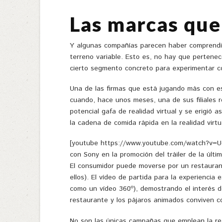
Las marcas que
Y algunas compañías parecen haber comprendido
terreno variable. Esto es, no hay que pertene
cierto segmento concreto para experimentar co
Una de las firmas que está jugando más con est
cuando, hace unos meses, una de sus filiales re
potencial gafa de realidad virtual y se erigió 
la cadena de comida rápida en la realidad virt
[youtube https://www.youtube.com/watch?v=Ud
con Sony en la promoción del tráiler de la últi
El consumidor puede moverse por un restauran
ellos). El vídeo de partida para la experiencia 
como un vídeo 360º), demostrando el interés d
restaurante y los pájaros animados conviven co
No son las únicas campañas que emplean la real