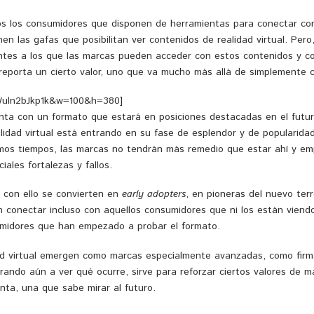
s los consumidores que disponen de herramientas para conectar con
en las gafas que posibilitan ver contenidos de realidad virtual. Pe
ntes a los que las marcas pueden acceder con estos contenidos y con
y reporta un cierto valor, uno que va mucho más allá de simplemente
Wuln2bJkp1k&w=100&h=380]
nta con un formato que estará en posiciones destacadas en el futur
ealidad virtual está entrando en su fase de esplendor y de popularid
imos tiempos, las marcas no tendrán más remedio que estar ahí y em
ales fortalezas y fallos.
 con ello se convierten en
early adopters
, en pioneras del nuevo ter
an conectar incluso con aquellos consumidores que ni los están vien
umidores que han empezado a probar el formato.
dad virtual emergen como marcas especialmente avanzadas, como firma
rando aún a ver qué ocurre, sirve para reforzar ciertos valores de 
ta, una que sabe mirar al futuro.