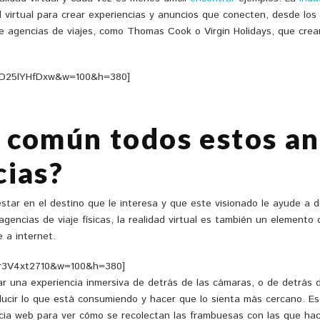
virtual para crear experiencias y anuncios que conecten, desde los 
de agencias de viajes, como Thomas Cook o Virgin Holidays, que crea
=zO25lYHfDxw&w=100&h=380]
 común todos estos an
cias?
star en el destino que le interesa y que este visionado le ayude a d
 agencias de viaje físicas, la realidad virtual es también un element
 a internet.
cr3V4xt2710&w=100&h=380]
ar una experiencia inmersiva de detrás de las cámaras, o de detrás 
oducir lo que está consumiendo y hacer que lo sienta más cercano. Es
ia web para ver cómo se recolectan las frambuesas con las que ha