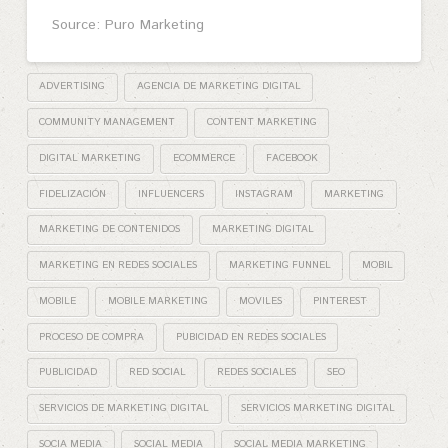
Source: Puro Marketing
ADVERTISING
AGENCIA DE MARKETING DIGITAL
COMMUNITY MANAGEMENT
CONTENT MARKETING
DIGITAL MARKETING
ECOMMERCE
FACEBOOK
FIDELIZACIÓN
INFLUENCERS
INSTAGRAM
MARKETING
MARKETING DE CONTENIDOS
MARKETING DIGITAL
MARKETING EN REDES SOCIALES
MARKETING FUNNEL
MOBIL
MOBILE
MOBILE MARKETING
MOVILES
PINTEREST
PROCESO DE COMPRA
PUBICIDAD EN REDES SOCIALES
PUBLICIDAD
RED SOCIAL
REDES SOCIALES
SEO
SERVICIOS DE MARKETING DIGITAL
SERVICIOS MARKETING DIGITAL
SOCIA MEDIA
SOCIAL MEDIA
SOCIAL MEDIA MARKETING