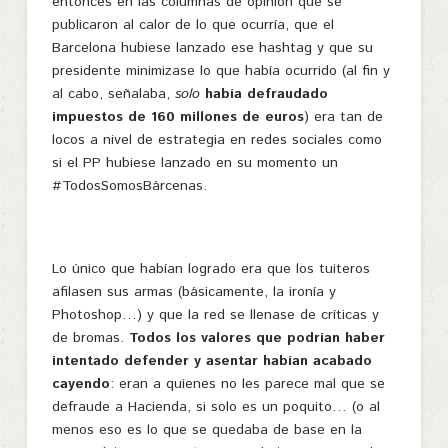
entonces en las columnas de opinión que se
publicaron al calor de lo que ocurría, que el
Barcelona hubiese lanzado ese hashtag y que su
presidente minimizase lo que había ocurrido (al fin y
al cabo, señalaba,
solo
había defraudado
impuestos de 160 millones de euros
) era tan de
locos a nivel de estrategia en redes sociales como
si el PP hubiese lanzado en su momento un
#TodosSomosBárcenas.
Lo único que habían logrado era que los tuiteros
afilasen sus armas (básicamente, la ironía y
Photoshop…) y que la red se llenase de críticas y
de bromas.
Todos los valores que podrían haber
intentado defender y asentar habían acabado
cayendo
: eran a quienes no les parece mal que se
defraude a Hacienda, si solo es un poquito… (o al
menos eso es lo que se quedaba de base en la