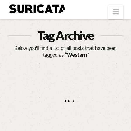
Suricata
Nav
Tag Archive
Below you'll find a list of all posts that have been
tagged as
“Western”
Demo: Stockyards
Hotel
AGUS
JUNIO 13, 2016
TEXAS
,
TRAVEL
Domine, quaesumus, per nos, glorificamus te, et ut
cognoscant te, et virtus amore tuo. Placere
Benedicite omnes qui utuntur hoc productum.