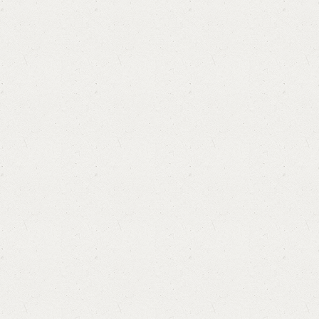
Domine, quaesumus, per nos, glorificamus te, et ut
cognoscant …
Read More